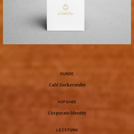
KUNDE
Café Zuckerstube
AUFGABE
Corporate Identity
LEISTUNG